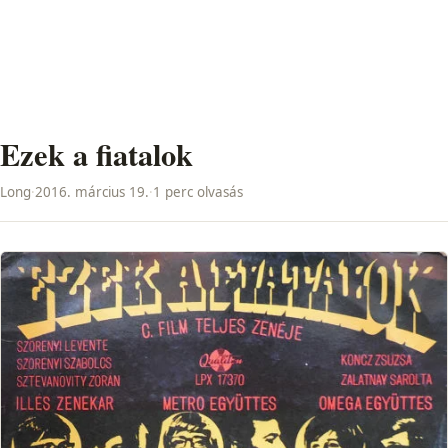
Ezek a fiatalok
Long
·
2016. március 19.
·
1 perc olvasás