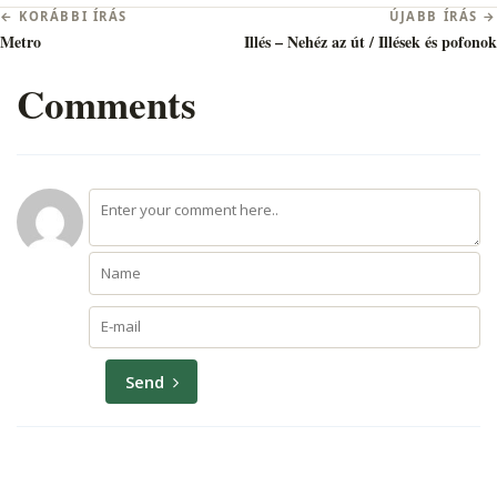
Bejegyzés
← KORÁBBI ÍRÁS
ÚJABB ÍRÁS →
navigáció
Metro
Illés – Nehéz az út / Illések és pofonok
Comments
Send