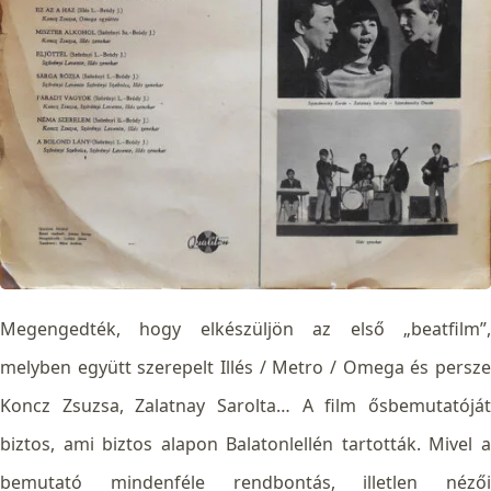
Megengedték, hogy elkészüljön az első „beatfilm”,
melyben együtt szerepelt Illés / Metro / Omega és persze
Koncz Zsuzsa, Zalatnay Sarolta…
A film ősbemutatójá
biztos, ami biztos alapon Balatonlellén tartották. Mivel a
bemutató mindenféle rendbontás, illetlen nézői