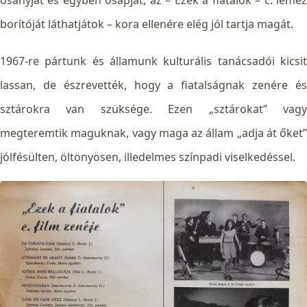
ősanyját és egyben ősapját, az – Ezek a fiatalok – c. lemez
borítóját láthatjátok – kora ellenére elég jól tartja magát.
1967-re pártunk és államunk kulturális tanácsadói kicsit
lassan, de észrevették, hogy a fiatalságnak zenére és
sztárokra van szüksége. Ezen „sztárokat” vagy
megteremtik maguknak, vagy maga az állam „adja át őket”
jólfésülten, öltönyöse
n, illedelmes színpadi viselkedéssel.