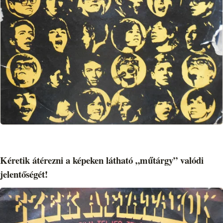
Kéretik átérezni a képeken látható „műtárgy” valódi
jelentőségét!