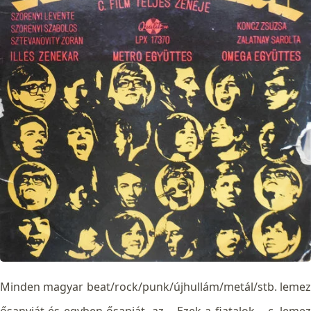
Minden magyar beat/rock/punk/újhullám/metál/stb. lemez