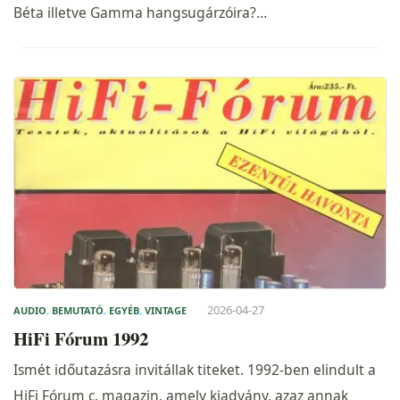
Béta illetve Gamma hangsugárzóira?…
2026-04-27
AUDIO
,
BEMUTATÓ
,
EGYÉB
,
VINTAGE
HiFi Fórum 1992
Ismét időutazásra invitállak titeket. 1992-ben elindult a
HiFi Fórum c. magazin, amely kiadvány, azaz annak