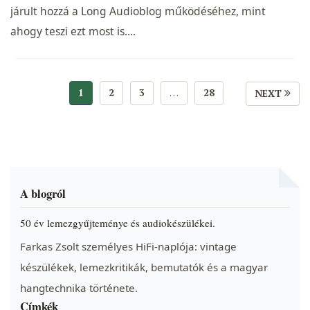
járult hozzá a Long Audioblog működéséhez, mint
ahogy teszi ezt most is….
1
2
3
…
28
NEXT
A blogról
50 év lemezgyűjteménye és audiokészülékei.
Farkas Zsolt személyes HiFi-naplója: vintage
készülékek, lemezkritikák, bemutatók és a magyar
hangtechnika története.
Címkék