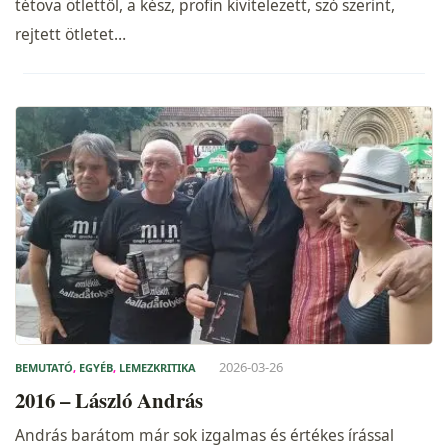
tétova ötlettől, a kész, profin kivitelezett, szó szerint,
rejtett ötletet…
2026-03-26
BEMUTATÓ
,
EGYÉB
,
LEMEZKRITIKA
2016 – László András
András barátom már sok izgalmas és értékes írással