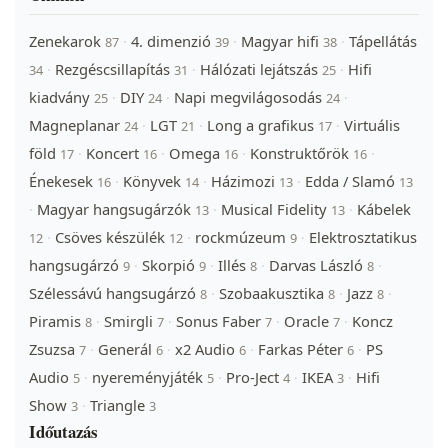
Zenekarok
4. dimenzió
Magyar hifi
Tápellátás
·
·
·
87
39
38
Rezgéscsillapítás
Hálózati lejátszás
Hifi
·
·
·
34
31
25
kiadvány
DIY
Napi megvilágosodás
·
·
·
25
24
24
Magneplanar
LGT
Long a grafikus
Virtuális
·
·
·
24
21
17
föld
Koncert
Omega
Konstruktőrök
·
·
·
·
17
16
16
16
Énekesek
Könyvek
Házimozi
Edda / Slamó
·
·
·
16
14
13
13
Magyar hangsugárzók
Musical Fidelity
Kábelek
·
·
·
13
13
Csöves készülék
rockmúzeum
Elektrosztatikus
·
·
·
12
12
9
hangsugárzó
Skorpió
Illés
Darvas László
·
·
·
·
9
9
8
8
Szélessávú hangsugárzó
Szobaakusztika
Jazz
·
·
·
8
8
8
Piramis
Smirgli
Sonus Faber
Oracle
Koncz
·
·
·
·
8
7
7
7
Zsuzsa
Generál
x2 Audio
Farkas Péter
PS
·
·
·
·
7
6
6
6
Audio
nyereményjáték
Pro-Ject
IKEA
Hifi
·
·
·
·
5
5
4
3
Show
Triangle
·
3
3
Időutazás