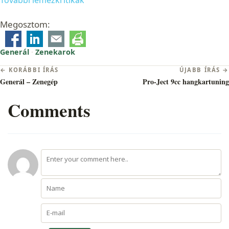
Megosztom:
Generál
·
Zenekarok
Bejegyzés
← KORÁBBI ÍRÁS
ÚJABB ÍRÁS →
navigáció
Generál – Zenegép
Pro-Ject 9cc hangkartuning
Comments