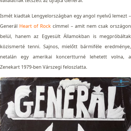
vállalatnak tetszett az újfajta Generál.
Ismét kiadtak Lengyelországban egy angol nyelvű lemezt –
Generál
Heart of Rock
címmel – amit nem csak országo
belül, hanem az Egyesült Államokban is megpróbáltak
közismerté tenni. Sajnos, mielőtt bármiféle eredménye,
netalán egy amerikai koncertturné lehetett volna, a
Zenekart 1979-ben Várszegi feloszlatta.