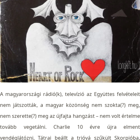
A magyarországi rádió(k), televízió az Együttes felvételeit
nem játszották, a magyar közönség nem szokta(?) meg,
nem szerette(?) meg az újfajta hangzást – nem volt értelme
tovább vegetálni. Charlie 10 évre újra elment
vendéglátózni, Tátrai beállt a trióvá szűkült Skorpióba,