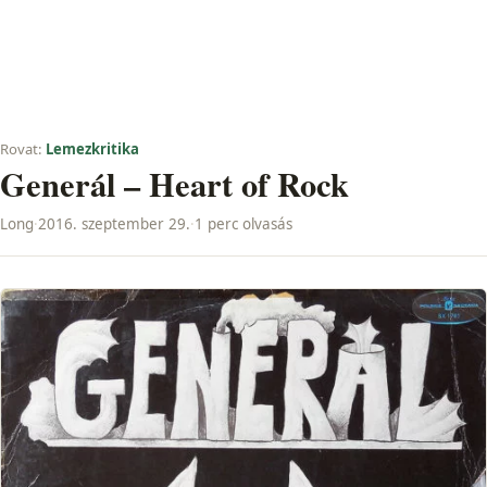
Rovat:
Lemezkritika
Generál – Heart of Rock
Long
·
2016. szeptember 29.
·
1 perc olvasás