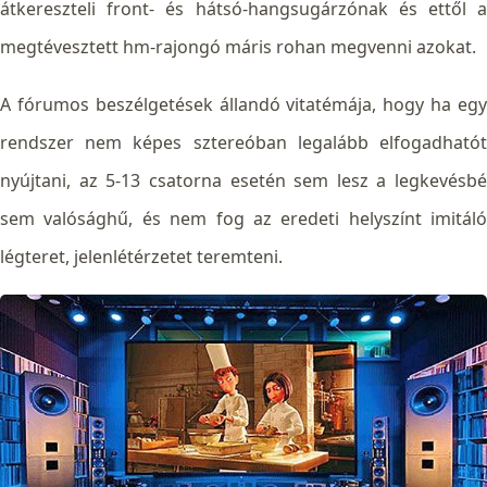
átkereszteli front- és hátsó-hangsugárzónak és ettől a
megtévesztett hm-rajongó máris rohan megvenni azokat.
A fórumos beszélgetések állandó vitatémája, hogy ha egy
rendszer nem képes sztereóban legalább elfogadhatót
nyújtani, az 5-13 csatorna esetén sem lesz a legkevésbé
sem valósághű, és nem fog az eredeti helyszínt imitáló
légteret, jelenlétérzetet teremteni.