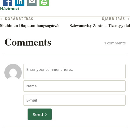
Házimozi
Bejegyzés
← KORÁBBI ÍRÁS
ÚJABB ÍRÁS →
navigáció
Shahinian Diapason hangsugárzó
Sztevanovity Zorán – Tizenegy dal
Comments
1 comments
Send