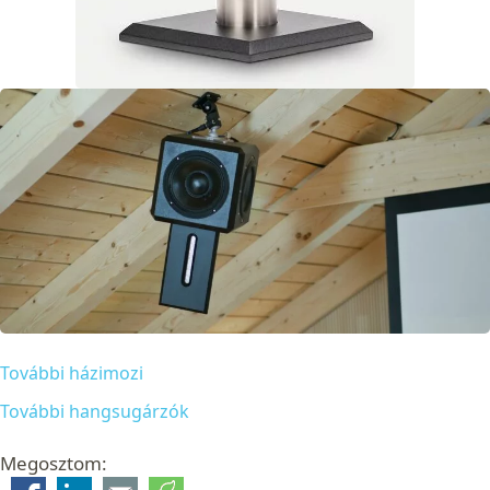
További házimozi
További hangsugárzók
Megosztom: