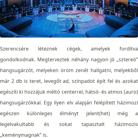
Szerencsére léteznek cégek, amelyek fordítva
gondolkodnak. Megterveztek néhány nagyon jó „sztereó”
hangsugárzót, melyeken öröm zenét hallgatni, melyekből
már 2 db is teret, levegőt ad, színpadot épít fel és azokat
egészíti ki hozzájuk méltó centerrel, hátsó- és atmos (auro)
hangsugárzókkal. Egy ilyen elv alapján felépített házimozi
egészen különleges élményt jelent(het) még a
legelvakultabb és sokat tapasztalt házimozis
„keménymagnak” is.