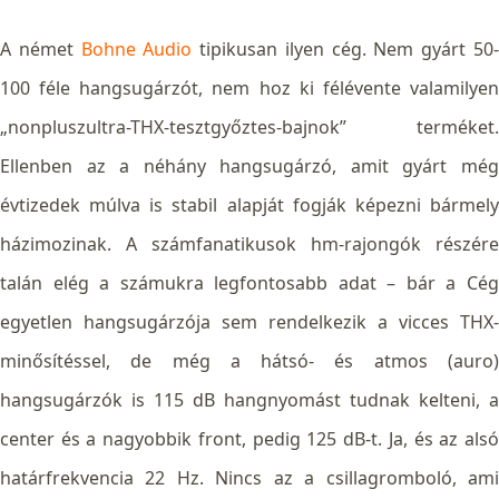
A német
Bohne Audio
tipikusan ilyen cég. Nem gyárt 50
100 féle hangsugárzót, nem hoz ki félévente valamilyen
„nonpluszultra-THX-tesztgyőztes-bajnok” terméket.
Ellenben az a néhány hangsugárzó, amit gyárt még
évtizedek múlva is stabil alapját fogják képezni bármely
házimozinak. A számfanatikusok hm-rajongók részére
talán elég a számukra legfontosabb adat – bár a Cég
egyetlen hangsugárzója sem rendelkezik a vicces THX-
minősítéssel, de még a hátsó- és atmos (auro)
hangsugárzók is 115 dB hangnyomást tudnak kelteni, a
center és a nagyobbik front, pedig 125 dB-t. Ja, és az alsó
határfrekvencia 22 Hz. Nincs az a csillagromboló, ami