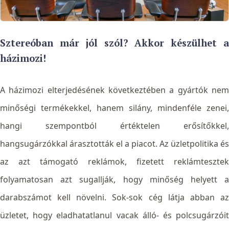
Sztereóban már jól szól? Akkor készülhet a
házimozi!
A házimozi elterjedésének következtében a gyártók nem
minőségi termékekkel, hanem silány, mindenféle zenei,
hangi szempontból értéktelen erősítőkkel,
hangsugárzókkal árasztották el a piacot. Az üzletpolitika és
az azt támogató reklámok, fizetett reklámtesztek
folyamatosan azt sugallják, hogy minőség helyett a
darabszámot kell növelni. Sok-sok cég látja abban az
üzletet, hogy eladhatatlanul vacak álló- és
polcsugárzóit