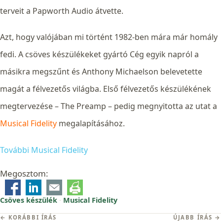
terveit a Papworth Audio átvette.
Azt, hogy valójában mi történt 1982-ben mára már homály
fedi. A csöves készülékeket gyártó Cég egyik napról a
másikra megszűnt és Anthony Michaelson belevetette
magát a félvezetős világba. Első félvezetős készülékének
megtervezése – The Preamp – pedig megnyitotta az utat a
Musical Fidelity
megalapításához.
További Musical Fidelity
Megosztom:
Csöves készülék
·
Musical Fidelity
Bejegyzés
← KORÁBBI ÍRÁS
ÚJABB ÍRÁS →