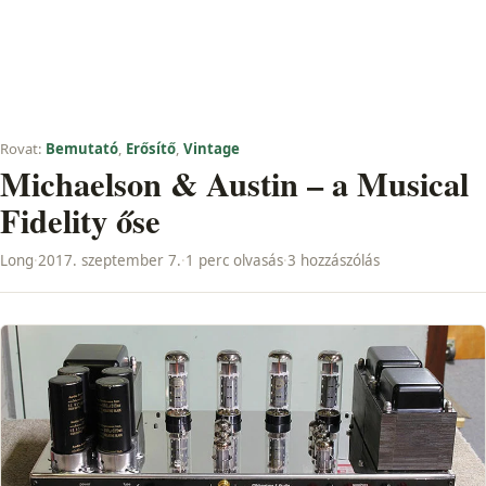
Rovat:
Bemutató
,
Erősítő
,
Vintage
Michaelson & Austin – a Musical
Fidelity őse
Long
·
2017. szeptember 7.
·
1 perc olvasás
·
3 hozzászólás