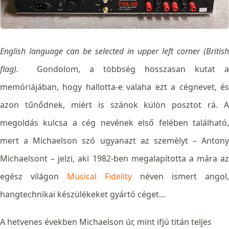
English language can be selected in upper left corner (British
flag).
Gondolom, a többség hosszasan kutat a
memóriájában, hogy hallotta-e valaha ezt a cégnevet, és
azon tűnődnek, miért is szánok külön posztot rá.
A
megoldás kulcsa a cég nevének első felében található,
mert a Michaelson szó ugyanazt az személyt – Antony
Michaelsont – jelzi, aki 1982-ben megalapította a mára az
egész világon
Musical Fidelity
néven ismert angol,
hangtechnikai készülékeket gyártó céget…
A hetvenes években Michaelson úr, mint ifjú titán teljes