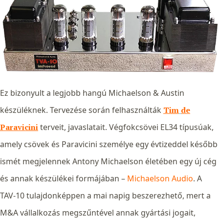
Ez bizonyult a legjobb hangú Michaelson & Austin
készüléknek. Tervezése során felhasználták
Tim
de
Paravicini
terveit, javaslatait. Végfokcsövei EL34 típusúak,
amely csövek és Paravicini személye egy évtizeddel később
ismét megjelennek Antony Michaelson életében egy új cég
és annak készülékei formájában –
Michaelson Audio
. A
TAV-10 tulajdonképpen a mai napig beszerezhető, mert a
M&A vállalkozás megszűntével annak gyártási jogait,