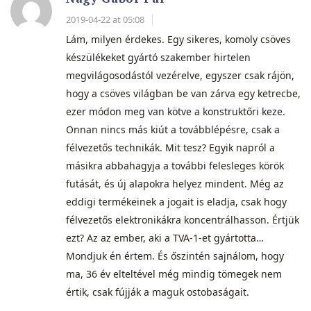
2019-04-22 at 05:08
Lám, milyen érdekes. Egy sikeres, komoly csöves
készülékeket gyártó szakember hirtelen
megvilágosodástól vezérelve, egyszer csak rájön,
hogy a csöves világban be van zárva egy ketrecbe,
ezer módon meg van kötve a konstruktőri keze.
Onnan nincs más kiút a továbblépésre, csak a
félvezetős technikák. Mit tesz? Egyik napról a
másikra abbahagyja a további felesleges körök
futását, és új alapokra helyez mindent. Még az
eddigi termékeinek a jogait is eladja, csak hogy
félvezetős elektronikákra koncentrálhasson. Értjük
ezt? Az az ember, aki a TVA-1-et gyártotta…
Mondjuk én értem. És őszintén sajnálom, hogy
ma, 36 év elteltével még mindig tömegek nem
értik, csak fújják a maguk ostobaságait.