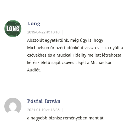
Long
2019-04-22 at 10:10
Abszolút egyetértünk, még úgy is, hogy
Michaelson úr azért időnként vissza-vissza nyúlt a
csövekhez és a Mucical Fidelity mellett létrehozta
kérész életű saját csöves cégét a Michaelson
Audiót.
Pósfai István
2021-01-10 at 18:35
a nagyobb biznisz reményében ment át.