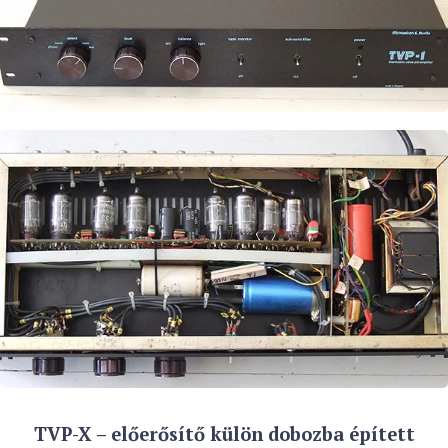
TVP-X – előerősítő külön dobozba épített