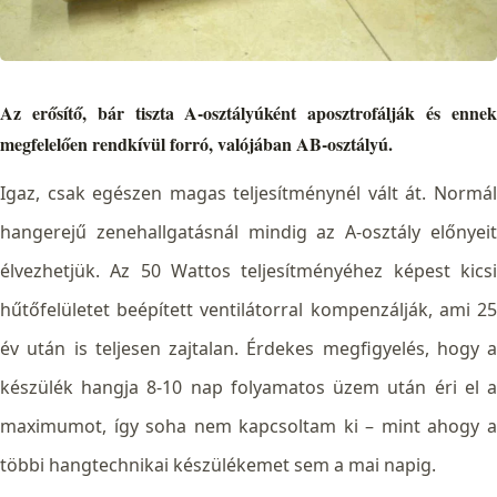
Az erősítő, bár tiszta A-osztályúként aposztrofálják és ennek
megfelelően rendkívül forró, valójában AB-osztályú.
Igaz, csak egészen magas teljesítménynél vált át. Normál
hangerejű zenehallgatásnál mindig az A-osztály előnyeit
élvezhetjük. Az 50 Wattos teljesítményéhez képest kicsi
hűtőfelületet beépített ventilátorral kompenzálják, ami 25
év után is teljesen zajtalan. Érdekes megfigyelés, hogy a
készülék hangja 8-10 nap folyamatos üzem után éri el a
maximumot, így soha nem kapcsoltam ki – mint ahogy a
többi hangtechnikai készülékemet sem a mai napig.