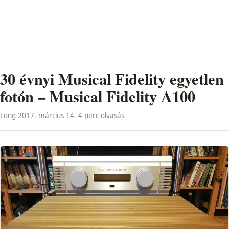
30 évnyi Musical Fidelity egyetlen
fotón – Musical Fidelity A100
Long
·
2017. március 14.
·
4 perc olvasás