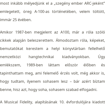
most inkább mélyedjünk el a „szegény ember ARC-jeként”
emlegetett, öreg A-100-as történetében, velem töltött,
immár 25 évében.
Amikor 1987-ben megjelent az A100, már a róla szóló
cikkek alapján beleszerettem. Álmodoztam róla, képeket,
bemutatókat kerestem a helyi könyvtárban fellelhető
nemzetközi hangtechnikai kiadványokban. Úgy
emlékszem, 1989-ben láttam először élőben és
tapinthattam meg, ami felemelő érzés volt, még akkor is,
hogy tudtam, ilyenem sohasem lesz – bár azért bíztam
benne, hisz azt, hogy soha, sohasem szabad elfogadni.
A Musical Fidelity, alapításának 10. évfordulójára kiadott