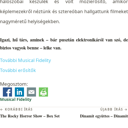
hálószobai készülék és volt mozierősítő, amikor
képlemezekről néztünk és sztereóban hallgattunk filmeket
nagyméretű helyiségekben.
Igazi, hű társ, aminek – bár pusztán elektronikáról van szó, de
biztos vagyok benne – lelke van.
További Musical Fidelity
További erősítők
Megosztom:
Musical Fidelity
Bejegyzés
← KORÁBBI ÍRÁS
ÚJABB ÍRÁS →
navigáció
The Rocky Horror Show – Box Set
Dinamit együttes – Dinamit