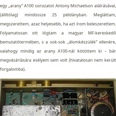
egy „arany” A100 sorozatot Antony Michaelson aláírásával,
(állítólag) mindössze 25 példányban. Megláttam,
megszerettem, azaz helyesebb, ha azt írom beleszerettem.
Folyamatosan ott lógtam a magyar MF-kereskedő
bemutatótermében, s a sok-sok „álomkészülék” ellenére,
valahogy mindig az arany A100-nál kötöttem ki – bár
megvásárlására esélyem sem volt (hivatalosan nem került
forgalomba).