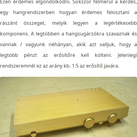
Ezen érdemes elgondolkodni. Sokszor felmerül a kérdés,
egy hangrendszerben hogyan érdemes felosztani a
rászánt összeget, melyik legyen a legértékesebb
komponens. A legtöbben a hangsugárzókra szavaznak és
vannak / vagyunk néhányan, akik azt valljuk, hogy a
legtöbb pénzt az erősítőre kell költeni. Jelenlegi
rendszeremnél ez az arány kb. 1:5 az erősítő javára.