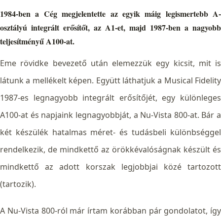
1984-ben a Cég megjelentette az egyik máig legismertebb A-
osztályú integrált erősítőt, az A1-et, majd 1987-ben a nagyobb
teljesítményű A100-at.
Eme rövidke bevezető után elemezzük egy kicsit, mit is
látunk a mellékelt képen. Együtt láthatjuk a Musical Fidelity
1987-es legnagyobb integrált erősítőjét, egy különleges
A100-at és napjaink legnagyobbját, a Nu-Vista 800-at. Bár a
két készülék hatalmas méret- és tudásbeli különbséggel
rendelkezik, de mindkettő az örökkévalóságnak készült és
mindkettő az adott korszak legjobbjai közé tartozott
(tartozik).
A Nu-Vista 800-ról már írtam korábban pár gondolatot, így