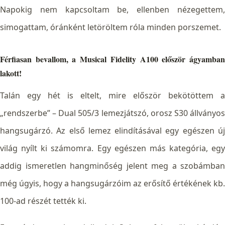
Napokig nem kapcsoltam be, ellenben nézegettem,
simogattam, óránként letöröltem róla minden porszemet.
Férfiasan bevallom, a Musical Fidelity A100 először ágyamban
lakott!
Talán egy hét is eltelt, mire először bekötöttem a
„rendszerbe” – Dual 505/3 lemezjátszó, orosz S30 állványos
hangsugárzó. Az első lemez elindításával egy egészen új
világ nyílt ki számomra. Egy egészen más kategória, egy
addig ismeretlen hangminőség jelent meg a szobámban
még úgyis, hogy a hangsugárzóim az erősítő értékének kb.
100-ad részét tették ki.