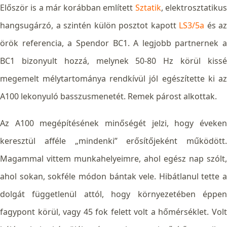
Először is a már korábban említett
Sztatik
, elektrosztatiku
hangsugárzó, a szintén külön posztot kapott
LS3/5a
és az
örök referencia, a Spendor BC1. A legjobb partnernek a
BC1 bizonyult hozzá, melynek 50-80 Hz körül kissé
megemelt mélytartománya rendkívül jól egészítette ki az
A100 lekonyuló basszusmenetét. Remek párost alkottak.
Az A100 megépítésének minőségét jelzi, hogy éveken
keresztül afféle „mindenki” erősítőjeként működött.
Magammal vittem munkahelyeimre, ahol egész nap szólt,
ahol sokan, sokféle módon bántak vele. Hibátlanul tette a
dolgát függetlenül attól, hogy környezetében éppen
fagypont körül, vagy 45 fok felett volt a hőmérséklet. Volt