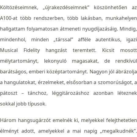
Költözéseimnek, „újrakezdéseimnek” köszönhetően az
A100-at több rendszerben, több lakásban, munkahelyen
hallgattam folyamatosan átmeneti nyugdíjazásáig. Mindig,
mindenhol, minden „társsal” afféle autentikus, igazi
Musical Fidelity hangzást teremtett. Kicsit mosott
mélytartományt, lekonyuló magasakat, de rendkívül
barátságos, emberi középtartományt. Nagyon jól ábrázolja
a hangulatokat, érzelmeket, elsősorban a szomorúságot, a
pátoszt – tánchoz, léggitározáshoz azonban léteznek
sokkal jobb típusok.
Három hangsugárzót emelnék ki, melyekkel felejthetetlen
élményt adott, amelyekkel a mai napig „megalkudnék”.