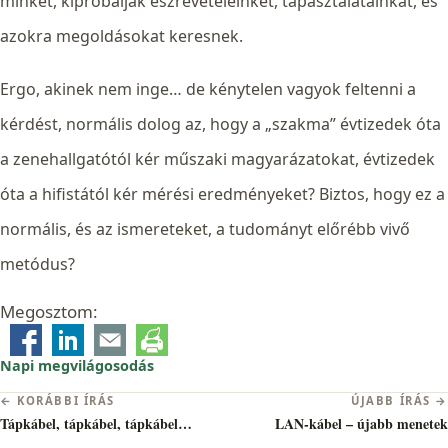
minket, kipróbálják észrevételeinket, tapasztalatainkat, és
azokra megoldásokat keresnek.
Ergo, akinek nem inge… de kénytelen vagyok feltenni a
kérdést, normális dolog az, hogy a „szakma” évtizedek óta
a zenehallgatótól kér műszaki magyarázatokat, évtizedek
óta a hifistától kér mérési eredményeket? Biztos, hogy ez a
normális, és az ismereteket, a tudományt előrébb vivő
metódus?
Megosztom:
Napi megvilágosodás
Bejegyzés
← KORÁBBI ÍRÁS
ÚJABB ÍRÁS →
navigáció
Tápkábel, tápkábel, tápkábel…
LAN-kábel – újabb menetek