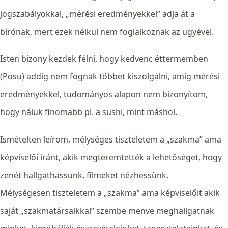
jogszabályokkal, „mérési eredményekkel” adja át a
bírónak, mert ezek nélkül nem foglalkoznak az ügyével.
Isten bizony kezdek félni, hogy kedvenc éttermemben
(Posu) addig nem fognak többet kiszolgálni, amíg mérési
eredményekkel, tudományos alapon nem bizonyítom,
hogy náluk finomabb pl. a sushi, mint máshol.
Ismételten leírom, mélységes tiszteletem a „szakma” ama
képviselői iránt, akik megteremtették a lehetőséget, hogy
zenét hallgathassunk, filmeket nézhessünk.
Mélységesen tiszteletem a „szakma” ama képviselőit akik
saját „szakmatársaikkal” szembe menve meghallgatnak