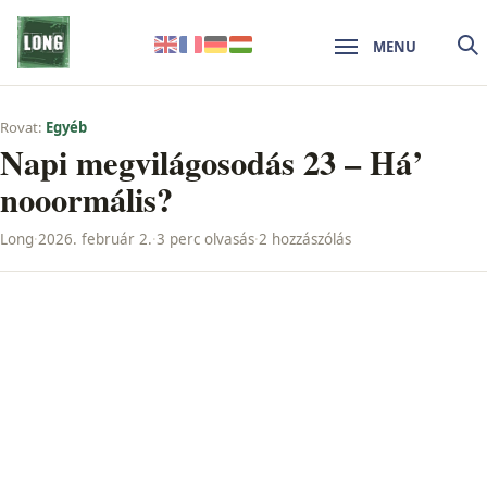
MENU
Rovat:
Egyéb
Napi megvilágosodás 23 – Há’
nooormális?
Long
·
2026. február 2.
·
3 perc olvasás
·
2 hozzászólás