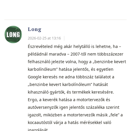
Long
2026-02-25 at 13:16
Észrevételed még akár helytálló is lehetne, ha –
példádnál maradva – 2007-től nem többszázezer
felhasználó jelezte volna, hogy a „benzinbe kevert
karbolínóleum” hatása jelentős, és egyetlen
Google keresés ne adna többszáz találatot a
„benzinbe kevert karbolínóleum” hatását
kihasználó gyártók, és termékek keresésére.
Ergo, a keverék hatása a motortervezők és
autóversenyzők igen jelentős százaléka szerint
igazolt, miközben a motortervezők másik „fele” a
kocaautóstól várja a hatás mérésekkel való
igazolását.