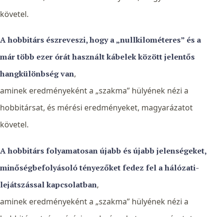
követel.
A hobbitárs észreveszi, hogy a „nullkilométeres” és a
már több ezer órát használt kábelek között jelentős
hangkülönbség van
,
aminek eredményeként a „szakma” hülyének nézi a
hobbitársat, és mérési eredményeket, magyarázatot
követel.
A hobbitárs folyamatosan újabb és újabb jelenségeket,
minőségbefolyásoló tényezőket fedez fel a hálózati-
lejátszással kapcsolatban
,
aminek eredményeként a „szakma” hülyének nézi a