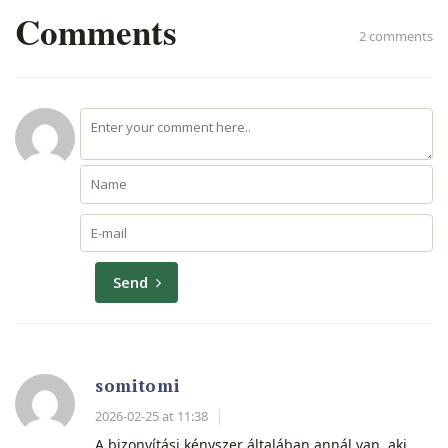
Comments
2 comments
Send
somitomi
2026-02-25 at 11:38
A bizonyítási kényszer általában annál van, aki