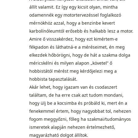
állít valamit. Ez így egy kicsit olyan, mintha
odamennék egy motortervezéssel foglalkozó
mérnökhöz azzal, hogy a benzinbe kevert
karbolínóleumtól erősebb és halkabb lesz a motor.
Amire ő visszakérdez, hogy ezt kimértem-e
fékpadon és láthatná-e a méréseimet, én meg
elkezdek hőbörögni, hogy de hát a szakma dolga
méricskélni és milyen alapon „követel” ő
hobbistától mérést meg kérdőjelezi meg a
hobbista tapasztalását.
Akár lehet, hogy igazam van és csodaszert
találtam, de ha erre csak azt tudom mondani,
hogy ülj be a kocsimba és próbáld ki, mert én a
fenekemmel értem, hogy nagyobbat tol, nehezen
fogom meggyőzni, főleg ha szakmai/tudományos
ismeretek alapján nehezen értelmezhető,
magyarázható dolgot állítok.