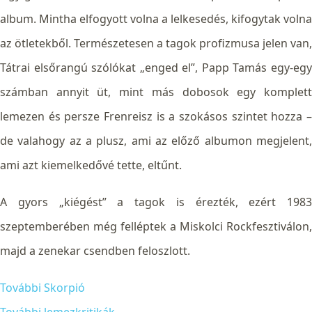
album. Mintha elfogyott volna a lelkesedés, kifogytak volna
az ötletekből. Természetesen a tagok profizmusa jelen van,
Tátrai elsőrangú szólókat „enged el”, Papp Tamás egy-egy
számban annyit üt, mint más dobosok egy komplett
lemezen és persze Frenreisz is a szokásos szintet hozza –
de valahogy az a plusz, ami az előző albumon megjelent,
ami azt kiemelkedővé tette, eltűnt.
A gyors „kiégést” a tagok is érezték, ezért 1983
szeptemberében még felléptek a Miskolci Rockfesztiválon,
majd a zenekar csendben feloszlott.
További Skorpió