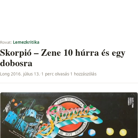
Rovat:
Lemezkritika
Skorpió – Zene 10 húrra és egy
dobosra
Long
·
2016. július 13.
·
1 perc olvasás
·
1 hozzászólás