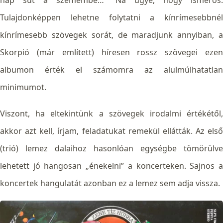
Tulajdonképpen lehetne folytatni a kínrímesebbnél
kínrímesebb szövegek sorát, de maradjunk annyiban, a
Skorpió (már említett) híresen rossz szövegei ezen
albumon érték el számomra az alulmúlhatatlan
minimumot.
Viszont, ha eltekintünk a szövegek irodalmi értékétől,
akkor azt kell, írjam, feladatukat remekül ellátták. Az első
(trió) lemez dalaihoz hasonlóan egységbe tömörülve
lehetett jó hangosan „énekelni” a koncerteken. Sajnos a
koncertek hangulatát azonban ez a lemez sem adja vissza.