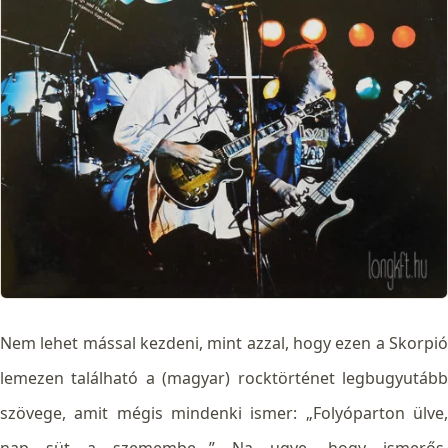
Nem lehet mással kezdeni, mint azzal, hogy ezen a Skorpió
lemezen található a (magyar) rocktörténet legbugyutább
szövege, amit mégis mindenki ismer: „Folyóparton ülve,
nap süt a szemembe…” Na ugye, hogy ismerős.