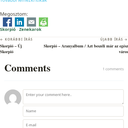
További lemezkritikák
Megosztom:
Skorpió
·
Zenekarok
Bejegyzés
← KORÁBBI ÍRÁS
ÚJABB ÍRÁS →
navigáció
Skorpió – Új
Skorpió – Aranyalbum / Azt beszéli már az egész
Skorpió
város
Comments
1 comments