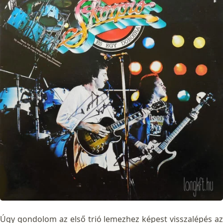
Úgy gondolom az első trió lemezhez képest visszalépés az