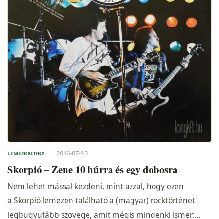
2016-07-13
LEMEZKRITIKA
Skorpió – Zene 10 húrra és egy dobosra
Nem lehet mással kezdeni, mint azzal, hogy ezen
a Skorpió lemezen található a (magyar) rocktörténet
legbugyutább szövege, amit mégis mindenki ismer:…