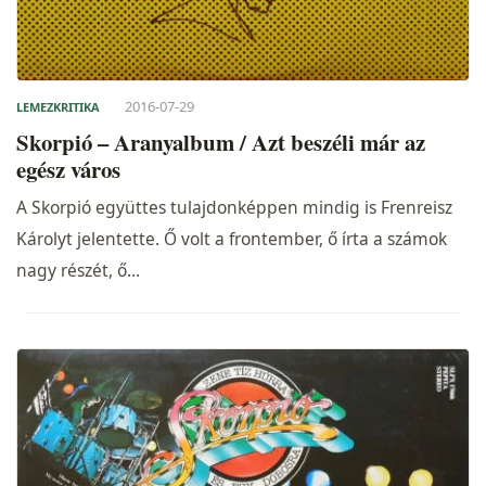
2016-07-29
LEMEZKRITIKA
Skorpió – Aranyalbum / Azt beszéli már az
egész város
A Skorpió együttes tulajdonképpen mindig is Frenreisz
Károlyt jelentette. Ő volt a frontember, ő írta a számok
nagy részét, ő…