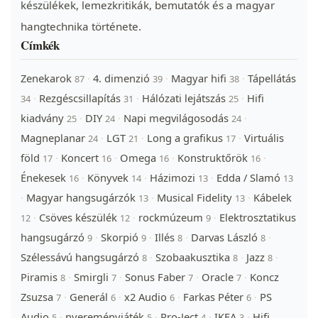
készülékek, lemezkritikák, bemutatók és a magyar
hangtechnika története.
Címkék
Zenekarok
4. dimenzió
Magyar hifi
Tápellátás
·
·
·
87
39
38
Rezgéscsillapítás
Hálózati lejátszás
Hifi
·
·
·
34
31
25
kiadvány
DIY
Napi megvilágosodás
·
·
·
25
24
24
Magneplanar
LGT
Long a grafikus
Virtuális
·
·
·
24
21
17
föld
Koncert
Omega
Konstruktőrök
·
·
·
·
17
16
16
16
Énekesek
Könyvek
Házimozi
Edda / Slamó
·
·
·
16
14
13
13
Magyar hangsugárzók
Musical Fidelity
Kábelek
·
·
·
13
13
Csöves készülék
rockmúzeum
Elektrosztatikus
·
·
·
12
12
9
hangsugárzó
Skorpió
Illés
Darvas László
·
·
·
·
9
9
8
8
Szélessávú hangsugárzó
Szobaakusztika
Jazz
·
·
·
8
8
8
Piramis
Smirgli
Sonus Faber
Oracle
Koncz
·
·
·
·
8
7
7
7
Zsuzsa
Generál
x2 Audio
Farkas Péter
PS
·
·
·
·
7
6
6
6
Audio
nyereményjáték
Pro-Ject
IKEA
Hifi
·
·
·
·
5
5
4
3