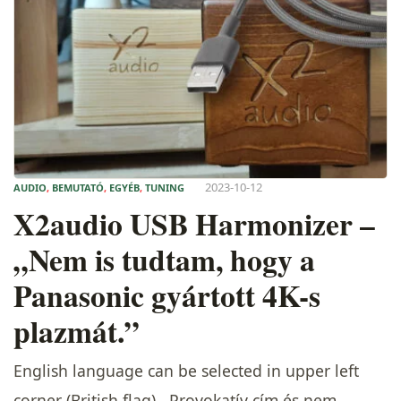
2023-10-12
AUDIO
,
BEMUTATÓ
,
EGYÉB
,
TUNING
X2audio USB Harmonizer –
„Nem is tudtam, hogy a
Panasonic gyártott 4K-s
plazmát.”
English language can be selected in upper left
corner (British flag). Provokatív cím és nem