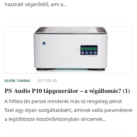
használt végerősítő, ami a…
2017-06-20
EGYÉB
,
TUNING
PS Audio P10 tápgenerátor – a végállomás? (1)
A hifista (és persze mindenki más is) rengeteg pénzt
fizet egy olyan szolgáltatásért, aminek valós paraméterei
a legtöbbször köszönőviszonyban sincsenek…