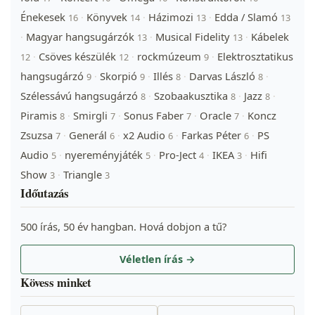
Énekesek
Könyvek
Házimozi
Edda / Slamó
·
·
·
16
14
13
13
Magyar hangsugárzók
Musical Fidelity
Kábelek
·
·
·
13
13
Csöves készülék
rockmúzeum
Elektrosztatikus
·
·
·
12
12
9
hangsugárzó
Skorpió
Illés
Darvas László
·
·
·
·
9
9
8
8
Szélessávú hangsugárzó
Szobaakusztika
Jazz
·
·
·
8
8
8
Piramis
Smirgli
Sonus Faber
Oracle
Koncz
·
·
·
·
8
7
7
7
Zsuzsa
Generál
x2 Audio
Farkas Péter
PS
·
·
·
·
7
6
6
6
Audio
nyereményjáték
Pro-Ject
IKEA
Hifi
·
·
·
·
5
5
4
3
Show
Triangle
·
3
3
Időutazás
500 írás, 50 év hangban. Hová dobjon a tű?
Véletlen írás →
Kövess minket