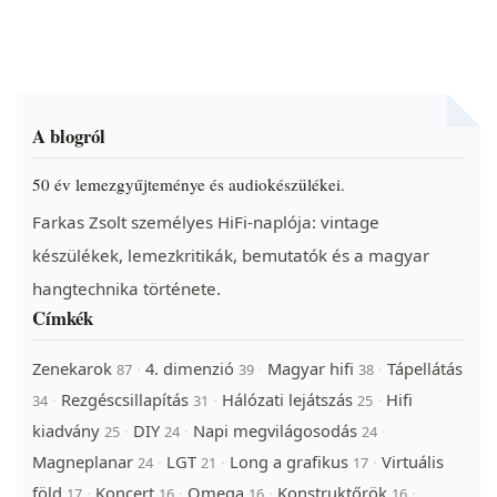
A blogról
50 év lemezgyűjteménye és audiokészülékei.
Farkas Zsolt személyes HiFi-naplója: vintage
készülékek, lemezkritikák, bemutatók és a magyar
hangtechnika története.
Címkék
Zenekarok
4. dimenzió
Magyar hifi
Tápellátás
·
·
·
87
39
38
Rezgéscsillapítás
Hálózati lejátszás
Hifi
·
·
·
34
31
25
kiadvány
DIY
Napi megvilágosodás
·
·
·
25
24
24
Magneplanar
LGT
Long a grafikus
Virtuális
·
·
·
24
21
17
föld
Koncert
Omega
Konstruktőrök
·
·
·
·
17
16
16
16