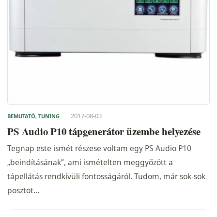
2017-08-03
BEMUTATÓ
,
TUNING
PS Audio P10 tápgenerátor üzembe helyezése
Tegnap este ismét részese voltam egy PS Audio P10
„beindításának”, ami ismételten meggyőzött a
tápellátás rendkívüli fontosságáról. Tudom, már sok-sok
posztot…