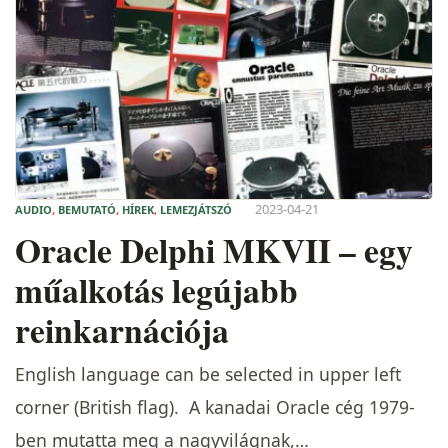
2023-04-21
AUDIO
,
BEMUTATÓ
,
HÍREK
,
LEMEZJÁTSZÓ
Oracle Delphi MKVII – egy
műalkotás legújabb
reinkarnációja
English language can be selected in upper left
corner (British flag). A kanadai Oracle cég 1979-
ben mutatta meg a nagyvilágnak,…