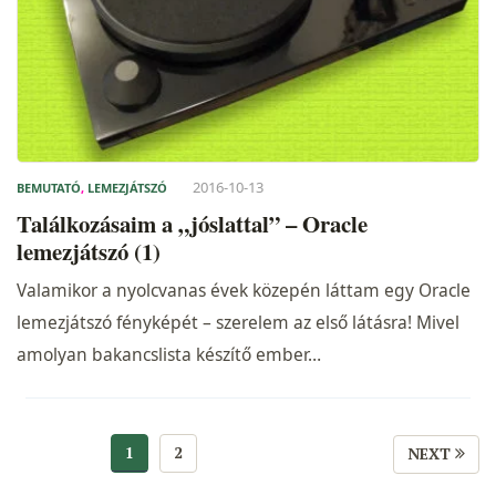
2016-10-13
BEMUTATÓ
,
LEMEZJÁTSZÓ
Találkozásaim a „jóslattal” – Oracle
lemezjátszó (1)
Valamikor a nyolcvanas évek közepén láttam egy Oracle
lemezjátszó fényképét – szerelem az első látásra! Mivel
amolyan bakancslista készítő ember…
1
2
NEXT