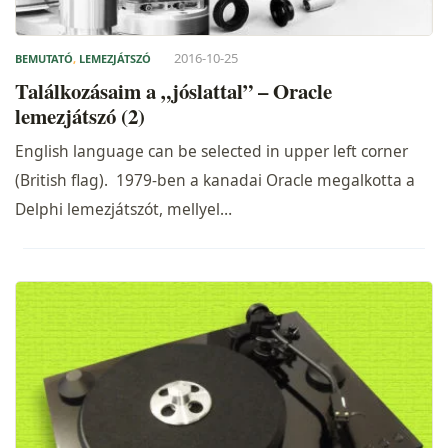
2016-10-25
BEMUTATÓ
,
LEMEZJÁTSZÓ
Találkozásaim a „jóslattal” – Oracle
lemezjátszó (2)
English language can be selected in upper left corner
(British flag). 1979-ben a kanadai Oracle megalkotta a
Delphi lemezjátszót, mellyel…