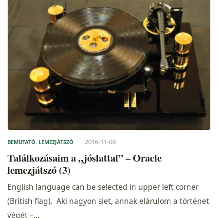
2016-11-08
BEMUTATÓ
,
LEMEZJÁTSZÓ
Találkozásaim a „jóslattal” – Oracle
lemezjátszó (3)
English language can be selected in upper left corner
(British flag). Aki nagyon siet, annak elárulom a történet
végét –…