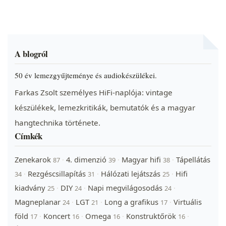
A blogról
50 év lemezgyűjteménye és audiokészülékei.
Farkas Zsolt személyes HiFi-naplója: vintage
készülékek, lemezkritikák, bemutatók és a magyar
hangtechnika története.
Címkék
Zenekarok
4. dimenzió
Magyar hifi
Tápellátás
·
·
·
87
39
38
Rezgéscsillapítás
Hálózati lejátszás
Hifi
·
·
·
34
31
25
kiadvány
DIY
Napi megvilágosodás
·
·
·
25
24
24
Magneplanar
LGT
Long a grafikus
Virtuális
·
·
·
24
21
17
föld
Koncert
Omega
Konstruktőrök
·
·
·
·
17
16
16
16