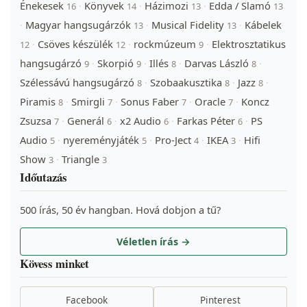
Énekesek
Könyvek
Házimozi
Edda / Slamó
·
·
·
16
14
13
13
Magyar hangsugárzók
Musical Fidelity
Kábelek
·
·
·
13
13
Csöves készülék
rockmúzeum
Elektrosztatikus
·
·
·
12
12
9
hangsugárzó
Skorpió
Illés
Darvas László
·
·
·
·
9
9
8
8
Szélessávú hangsugárzó
Szobaakusztika
Jazz
·
·
·
8
8
8
Piramis
Smirgli
Sonus Faber
Oracle
Koncz
·
·
·
·
8
7
7
7
Zsuzsa
Generál
x2 Audio
Farkas Péter
PS
·
·
·
·
7
6
6
6
Audio
nyereményjáték
Pro-Ject
IKEA
Hifi
·
·
·
·
5
5
4
3
Show
Triangle
·
3
3
Időutazás
500 írás, 50 év hangban. Hová dobjon a tű?
Véletlen írás →
Kövess minket
Facebook
Pinterest