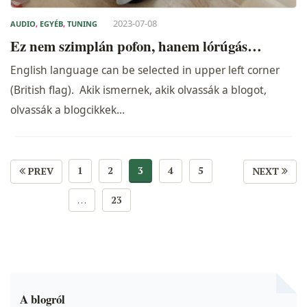
2023-07-08
AUDIO
,
EGYÉB
,
TUNING
Ez nem szimplán pofon, hanem lórúgás…
English language can be selected in upper left corner
(British flag). Akik ismernek, akik olvassák a blogot,
olvassák a blogcikkek…
1
2
3
4
5
PREV
NEXT
…
23
A blogról