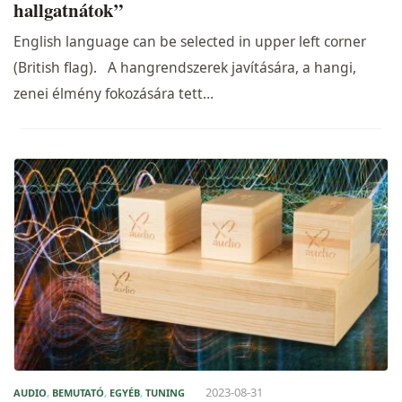
hallgatnátok”
English language can be selected in upper left corner
(British flag). A hangrendszerek javítására, a hangi,
zenei élmény fokozására tett…
2023-08-31
AUDIO
,
BEMUTATÓ
,
EGYÉB
,
TUNING