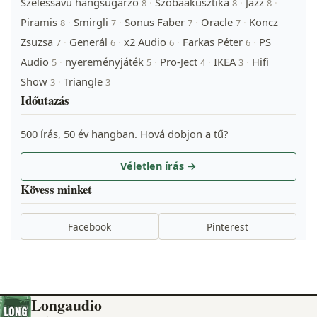
Szélessávú hangsugárzó
Szobaakusztika
Jazz
·
·
·
8
8
8
Piramis
Smirgli
Sonus Faber
Oracle
Koncz
·
·
·
·
8
7
7
7
Zsuzsa
Generál
x2 Audio
Farkas Péter
PS
·
·
·
·
7
6
6
6
Audio
nyereményjáték
Pro-Ject
IKEA
Hifi
·
·
·
·
5
5
4
3
Show
Triangle
·
3
3
Időutazás
500 írás, 50 év hangban. Hová dobjon a tű?
Véletlen írás →
Kövess minket
Facebook
Pinterest
Longaudio