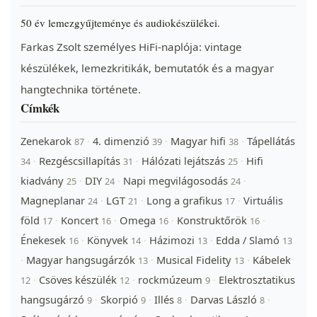
50 év lemezgyűjteménye és audiokészülékei.
Farkas Zsolt személyes HiFi-naplója: vintage
készülékek, lemezkritikák, bemutatók és a magyar
hangtechnika története.
Címkék
Zenekarok
4. dimenzió
Magyar hifi
Tápellátás
·
·
·
87
39
38
Rezgéscsillapítás
Hálózati lejátszás
Hifi
·
·
·
34
31
25
kiadvány
DIY
Napi megvilágosodás
·
·
·
25
24
24
Magneplanar
LGT
Long a grafikus
Virtuális
·
·
·
24
21
17
föld
Koncert
Omega
Konstruktőrök
·
·
·
·
17
16
16
16
Énekesek
Könyvek
Házimozi
Edda / Slamó
·
·
·
16
14
13
13
Magyar hangsugárzók
Musical Fidelity
Kábelek
·
·
·
13
13
Csöves készülék
rockmúzeum
Elektrosztatikus
·
·
·
12
12
9
hangsugárzó
Skorpió
Illés
Darvas László
·
·
·
·
9
9
8
8