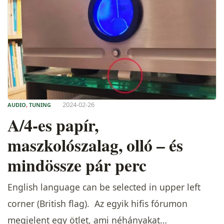
2024-02-26
AUDIO
,
TUNING
A/4-es papír,
maszkolószalag, olló – és
mindössze pár perc
English language can be selected in upper left
corner (British flag). Az egyik hifis fórumon
megjelent egy ötlet, ami néhányakat…