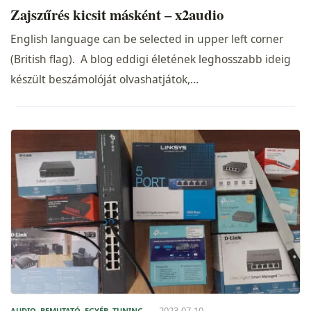
Zajszűrés kicsit másként – x2audio
English language can be selected in upper left corner
(British flag). A blog eddigi életének leghosszabb ideig
készült beszámolóját olvashatjátok,…
2023-07-10
AUDIO
,
BEMUTATÓ
,
EGYÉB
,
TUNING