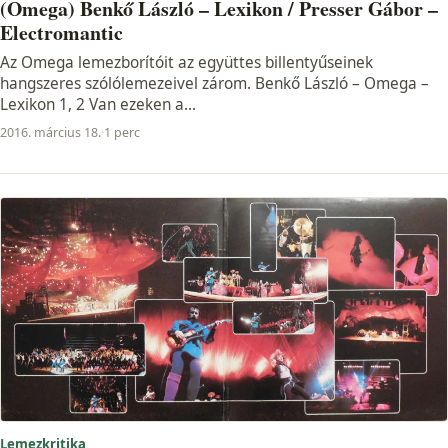
(Omega) Benkő László – Lexikon / Presser Gábor –
Electromantic
Az Omega lemezborítóit az együttes billentyűseinek
hangszeres szólólemezeivel zárom. Benkő László – Omega –
Lexikon 1, 2 Van ezeken a...
2016. március 18.
·
1 perc
Lemezkritika