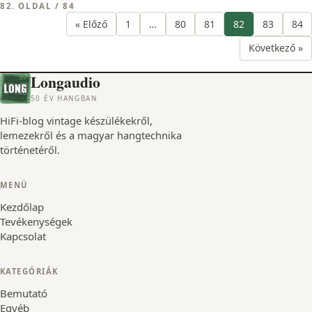
82. OLDAL / 84
« Előző
1
…
80
81
82
83
84
Következő »
Longaudio
50 ÉV HANGBAN
HiFi-blog vintage készülékekről,
lemezekről és a magyar hangtechnika
történetéről.
MENÜ
Kezdőlap
Tevékenységek
Kapcsolat
KATEGÓRIÁK
Bemutató
Egyéb