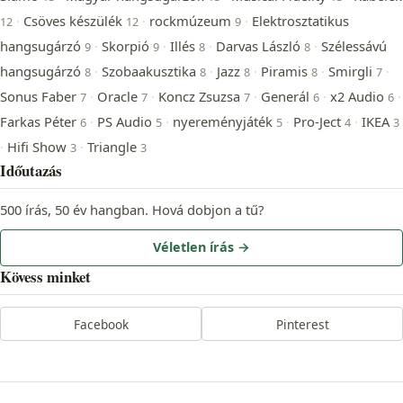
Csöves készülék
rockmúzeum
Elektrosztatikus
·
·
·
12
12
9
hangsugárzó
Skorpió
Illés
Darvas László
Szélessávú
·
·
·
·
9
9
8
8
hangsugárzó
Szobaakusztika
Jazz
Piramis
Smirgli
·
·
·
·
·
8
8
8
8
7
Sonus Faber
Oracle
Koncz Zsuzsa
Generál
x2 Audio
·
·
·
·
·
7
7
7
6
6
Farkas Péter
PS Audio
nyereményjáték
Pro-Ject
IKEA
·
·
·
·
6
5
5
4
3
Hifi Show
Triangle
·
·
3
3
Időutazás
500 írás, 50 év hangban. Hová dobjon a tű?
Véletlen írás →
Kövess minket
Facebook
Pinterest