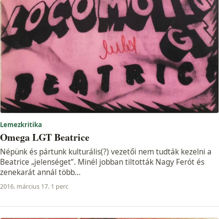
Lemezkritika
Omega LGT Beatrice
Népünk és pártunk kulturális(?) vezetői nem tudták kezelni a
Beatrice „jelenséget”. Minél jobban tiltották Nagy Ferót és
zenekarát annál több...
2016. március 17.
·
1 perc