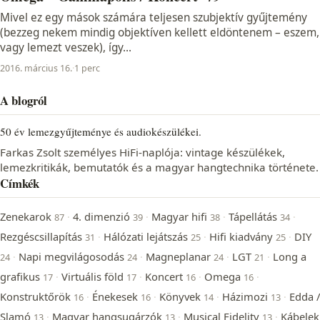
Mivel ez egy mások számára teljesen szubjektív gyűjtemény
(bezzeg nekem mindig objektíven kellett eldöntenem – eszem,
vagy lemezt veszek), így...
2016. március 16.
·
1 perc
A blogról
50 év lemezgyűjteménye és audiokészülékei.
Farkas Zsolt személyes HiFi-naplója: vintage készülékek,
lemezkritikák, bemutatók és a magyar hangtechnika története.
Címkék
Zenekarok
4. dimenzió
Magyar hifi
Tápellátás
·
·
·
·
87
39
38
34
Rezgéscsillapítás
Hálózati lejátszás
Hifi kiadvány
DIY
·
·
·
31
25
25
Napi megvilágosodás
Magneplanar
LGT
Long a
·
·
·
·
24
24
24
21
grafikus
Virtuális föld
Koncert
Omega
·
·
·
·
17
17
16
16
Konstruktőrök
Énekesek
Könyvek
Házimozi
Edda /
·
·
·
·
16
16
14
13
Slamó
Magyar hangsugárzók
Musical Fidelity
Kábelek
·
·
·
13
13
13