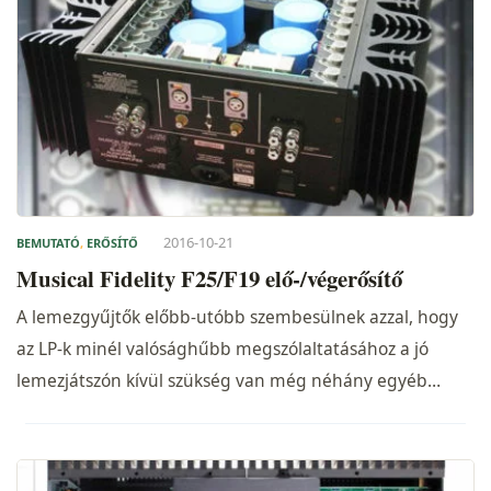
2016-10-21
BEMUTATÓ
,
ERŐSÍTŐ
Musical Fidelity F25/F19 elő-/végerősítő
A lemezgyűjtők előbb-utóbb szembesülnek azzal, hogy
az LP-k minél valósághűbb megszólaltatásához a jó
lemezjátszón kívül szükség van még néhány egyéb…