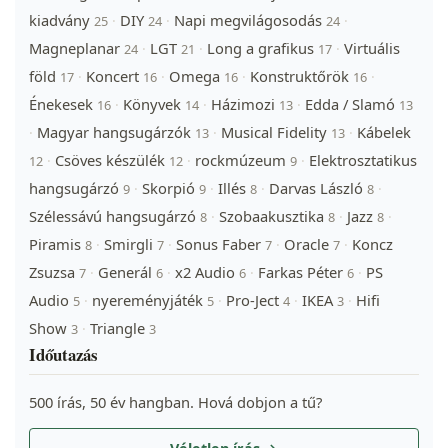
kiadvány
DIY
Napi megvilágosodás
·
·
·
25
24
24
Magneplanar
LGT
Long a grafikus
Virtuális
·
·
·
24
21
17
föld
Koncert
Omega
Konstruktőrök
·
·
·
·
17
16
16
16
Énekesek
Könyvek
Házimozi
Edda / Slamó
·
·
·
16
14
13
13
Magyar hangsugárzók
Musical Fidelity
Kábelek
·
·
·
13
13
Csöves készülék
rockmúzeum
Elektrosztatikus
·
·
·
12
12
9
hangsugárzó
Skorpió
Illés
Darvas László
·
·
·
·
9
9
8
8
Szélessávú hangsugárzó
Szobaakusztika
Jazz
·
·
·
8
8
8
Piramis
Smirgli
Sonus Faber
Oracle
Koncz
·
·
·
·
8
7
7
7
Zsuzsa
Generál
x2 Audio
Farkas Péter
PS
·
·
·
·
7
6
6
6
Audio
nyereményjáték
Pro-Ject
IKEA
Hifi
·
·
·
·
5
5
4
3
Show
Triangle
·
3
3
Időutazás
500 írás, 50 év hangban. Hová dobjon a tű?