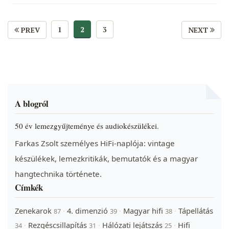
1
2
3
PREV
NEXT
A blogról
50 év lemezgyűjteménye és audiokészülékei.
Farkas Zsolt személyes HiFi-naplója: vintage
készülékek, lemezkritikák, bemutatók és a magyar
hangtechnika története.
Címkék
Zenekarok
4. dimenzió
Magyar hifi
Tápellátás
·
·
·
87
39
38
Rezgéscsillapítás
Hálózati lejátszás
Hifi
·
·
·
34
31
25