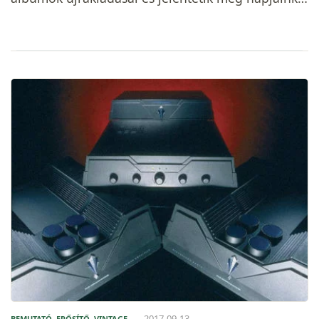
2017-09-13
BEMUTATÓ
,
ERŐSÍTŐ
,
VINTAGE