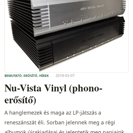
2018-03-07
BEMUTATÓ
,
ERŐSÍTŐ
,
HÍREK
Nu-Vista Vinyl (phono-
erősítő)
A hanglemezek és maga az LP-játszás a
reneszánszát éli. Sorban jelennek meg a régi
albumok újrakiadásai és jelentetik meg napjaink…