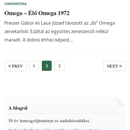
LEMEZKRITIKA
Omega – Élő Omega 1972
Presser Gábor és Laux József távozott az „ős” Omega
zenekarból. Ezáltal az együttes zeneszerző nélkül
maradt. A dobos ehhez képest…
1
2
3
PREV
NEXT
A blogról
50 év lemezgyűjteménye és audiokészülékei.