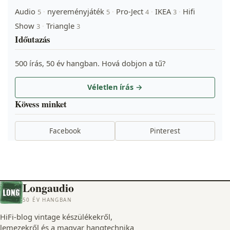
Audio
nyereményjáték
Pro-Ject
IKEA
Hifi
·
·
·
·
5
5
4
3
Show
Triangle
·
3
3
Időutazás
500 írás, 50 év hangban. Hová dobjon a tű?
Véletlen írás →
Kövess minket
Facebook
Pinterest
Longaudio
50 ÉV HANGBAN
HiFi-blog vintage készülékekről,
lemezekről és a magyar hangtechnika