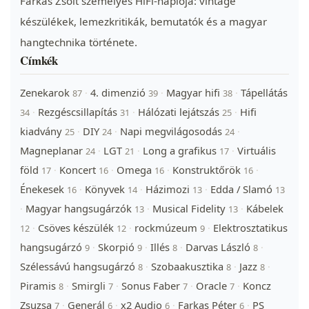
Farkas Zsolt személyes HiFi-naplója: vintage
készülékek, lemezkritikák, bemutatók és a magyar
hangtechnika története.
Címkék
Zenekarok
4. dimenzió
Magyar hifi
Tápellátás
·
·
·
87
39
38
Rezgéscsillapítás
Hálózati lejátszás
Hifi
·
·
·
34
31
25
kiadvány
DIY
Napi megvilágosodás
·
·
·
25
24
24
Magneplanar
LGT
Long a grafikus
Virtuális
·
·
·
24
21
17
föld
Koncert
Omega
Konstruktőrök
·
·
·
·
17
16
16
16
Énekesek
Könyvek
Házimozi
Edda / Slamó
·
·
·
16
14
13
13
Magyar hangsugárzók
Musical Fidelity
Kábelek
·
·
·
13
13
Csöves készülék
rockmúzeum
Elektrosztatikus
·
·
·
12
12
9
hangsugárzó
Skorpió
Illés
Darvas László
·
·
·
·
9
9
8
8
Szélessávú hangsugárzó
Szobaakusztika
Jazz
·
·
·
8
8
8
Piramis
Smirgli
Sonus Faber
Oracle
Koncz
·
·
·
·
8
7
7
7
Zsuzsa
Generál
x2 Audio
Farkas Péter
PS
·
·
·
·
7
6
6
6